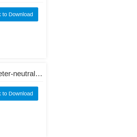
k to Download
Haze Colorimeter Software for Windows - colorhazemeter-neutral-v2.3.zip
6372
k to Download