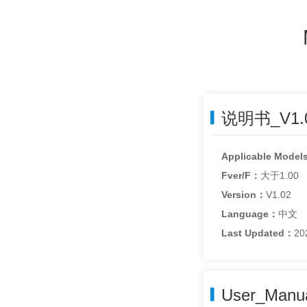
说明书_V1.0
Applicable Model
Fver/F：
大于1.00
Version：
V1.02
Language：
中文
Last Updated：
20
User_Manua