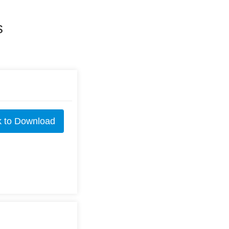
s
k to Download