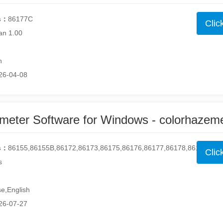
s：
86177C
Clic
an 1.00
h
26-04-08
s：
86155,86155B,86172,86173,86175,86176,86177,86178,86177C,8
Clic
s
e,English
26-07-27