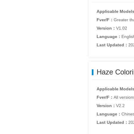
Applicable Model
Fver/F：
Greater th
Version：
V1.02
Language：
Englis
Last Updated：
20
Applicable Model
Fver/F：
All version
Version：
V2.2
Language：
Chines
Last Updated：
20