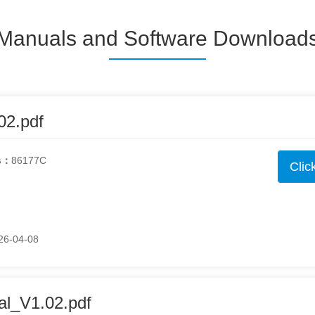
Manuals and Software Download
2.pdf
s：
86177C
Clic
26-04-08
l_V1.02.pdf