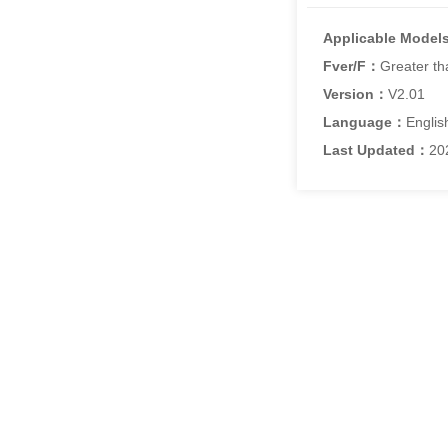
Applicable Model
Fver/F：
Greater th
Version：
V2.01
Language：
Englis
Last Updated：
20