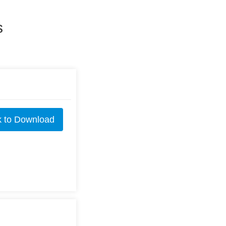
s
k to Download