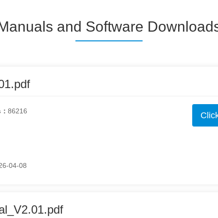
Manuals and Software Download
1.pdf
s：
86216
Clic
26-04-08
l_V2.01.pdf