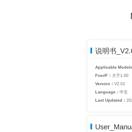
说明书_V2.0
Applicable Model
Fver/F：
大于1.00
Version：
V2.01
Language：
中文
Last Updated：
20
User_Manua