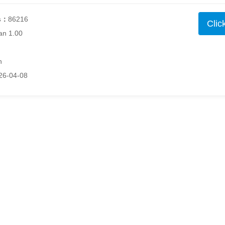
s：
86216
Clic
an 1.00
h
26-04-08